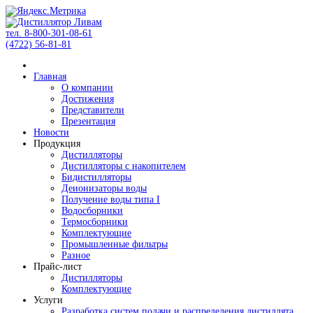
тел. 8-800-301-08-61
(4722) 56-81-81
Главная
О компании
Достижения
Представители
Презентация
Новости
Продукция
Дистилляторы
Дистилляторы с накопителем
Бидистилляторы
Деионизаторы воды
Получение воды типа I
Водосборники
Термосборники
Комплектующие
Промышленные фильтры
Разное
Прайс-лист
Дистилляторы
Комплектующие
Услуги
Разработка систем подачи и распределения дистиллята