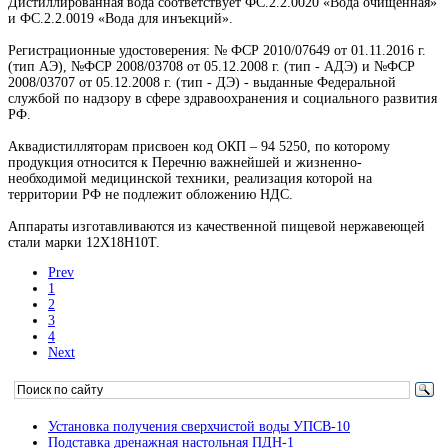
Дистиллированная вода соответствует ФС.2.2.0020 «Вода очищенная»
и ФС.2.2.0019 «Вода для инъекций».
Регистрационные удостоверения: № ФСР 2010/07649 от 01.11.2016 г.
(тип АЭ), №ФСР 2008/03708 от 05.12.2008 г. (тип - АДЭ) и №ФСР
2008/03707 от 05.12.2008 г. (тип - ДЭ) - выданные Федеральной
службой по надзору в сфере здравоохранения и социального развития
РФ.
Аквадистилляторам присвоен код ОКП – 94 5250, по которому
продукция относится к Перечню важнейшей и жизненно-
необходимой медицинской техники, реализация которой на
территории РФ не подлежит обложению НДС.
Аппараты изготавливаются из качественной пищевой нержавеющей
стали марки 12Х18Н10Т.
Prev
1
2
3
4
Next
Установка получения сверхчистой воды УПСВ-10
Подставка дренажная настольная ПДН-1